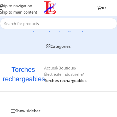
Skip to navigation
0
/
Skip to main content
e complète de produits pour protéger et optimiser l'installation 
Categories
Accueil
/
Boutique
/
Torches
Électricité industrielle
/
rechargeables
Torches rechargeables
Show sidebar